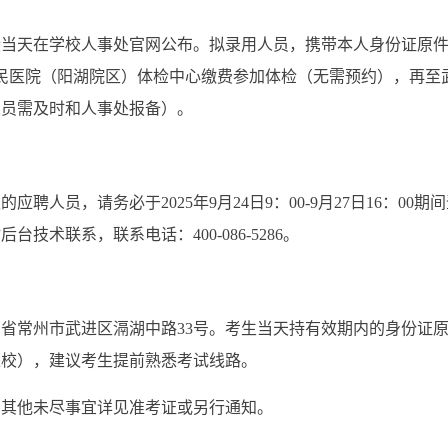
当天在学校人事处官网公布。拟录用人员，携带本人身份证原件，
人民医院（阳湖院区）体检中心缴费参加体检（无需预约），再至
人员需及时和人事处报备）。
的应聘人员，请务必于2025年
9
月
24
日9：00-
9
月2
7
日16：00
技术联系，联系电话：400-086-5286。
省常州市武进区滆湖中路33号。考生当天持有效期内的身份证
进校），建议考生提前熟悉考试线路。
。其他未尽事宜详见准考证或另行通知。