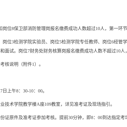
和岗位8保卫部消防管理岗报名缴费成功人数超过10人，第一环
、岗位3检测学院实验员、岗位5检测学院专任教师、岗位6经管
讲和面试。岗位7财务处财务核算岗报名缴费成功人数不超过10人
见考核说明（附件1）
。
2
7
日上午8：30-10：00。
职业技术学院
教学楼A座109教室，详见准考证及现场指引。
份证原件及准考证参加考核。提前30分钟，即8：00到达指定考场