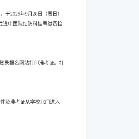
于2025年
9
月2
8
日（周
日
）
武进中医院结防科挂号缴费检
期间登录报名网站打印准考证。打
原件及准考证从学校北门进入